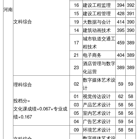
16
建设工程监理
394
392
河南
15
建设工程管理
428
391
文科综合
19
大数据与会计
414
390
14
建筑动画技术
395
390
城市轨道交通工
17
459
389
程技术
21
电子商务
404
389
酒店管理与数字
23
389
389
化运营
数字媒体艺术设
02
59
59
理科综合
计
01
视觉传达设计
62
58
投档分=
03
产品艺术设计
58
56
文化课成绩×0.067+专业成
05
室内艺术设计
58
56
绩×0.167
04
广告艺术设计
59
54
09
环境艺术设计
58
58
数字媒体艺术设
文科综合