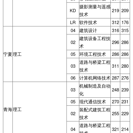
摄影测量与遥感
KD
219
209
技术
LR
软件技术
312
176
04
建筑设计
316
315
建筑设备工程技
02
296
286
术
宁夏
理工
05
环境工程技术
286
286
道路与桥梁工程
03
311
280
技术
06
计算机网络技术
287
276
机械制造及自动
03
248
239
化
05
现代通信技术
270
231
青海
理工
装配式建筑工程
02
255
229
技术
道路与桥梁工程
04
321
214
技术