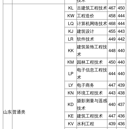
KL
古建筑工程技术
467
450
KW
工程造价
458
444
LQ
计算机网络技术
468
444
KJ
建筑设计
455
443
LR
软件技术
449
442
建筑装饰工程技
KK
448
440
术
KM
园林工程技术
450
440
电子信息工程技
LP
444
440
术
LY
电子商务
447
439
KN
环境工程技术
443
438
摄影测量与遥感
KD
440
437
技术
山东
普通类
KE
建筑工程技术
447
436
KV
水利工程
439
436