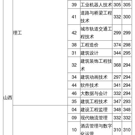
39
工业机器人技术
305
305
道路与桥梁工程
41
332
300
技术
城市轨道交通工
理工
42
299
299
程技术
38
工程造价
374
298
31
建筑设计
344
295
建筑装饰工程技
32
368
294
术
34
建筑动画技术
297
294
44
软件技术
341
294
46
大数据与会计
332
294
山西
35
建筑工程技术
347
293
04
建设工程监理
348
348
09
现代物流管理
332
332
酒店管理与数字
10
310
310
化运营