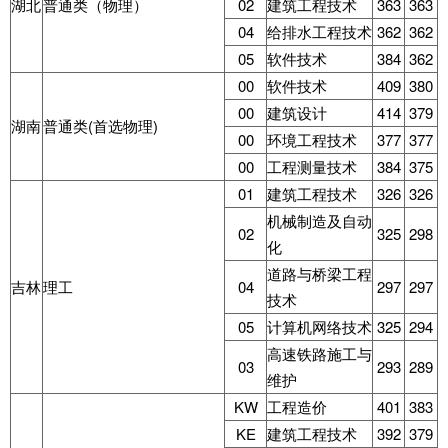
湖北
普通类（物理）
02
建筑工程技术
363
363
04
给排水工程技术
362
362
05
软件技术
384
362
00
软件技术
409
380
00
建筑设计
414
379
湖南
普通类(首选物理)
00
环境工程技术
377
377
00
工程测量技术
384
375
01
建筑工程技术
326
326
机械制造及自动
02
325
298
化
道路与桥梁工程
吉林
理工
04
297
297
技术
05
计算机网络技术
325
294
高速铁路施工与
03
293
289
维护
KW
工程造价
401
383
KE
建筑工程技术
392
379