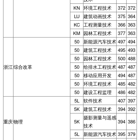
KN
环境工程技术
372
372
LU
建筑动画技术
375
364
KC
工程测量技术
366
363
KM
园林工程技术
377
363
50
新能源汽车技术
497
494
50
建筑工程技术
495
493
50
园林工程技术
500
488
浙江
综合改革
50
给排水工程技术
487
487
50
移动应用开发
494
487
50
环境工程技术
485
482
50
建设工程监理
486
482
5L
软件技术
407
397
5K
建筑工程技术
394
392
摄影测量与遥感
重庆
物理
5K
394
386
技术
5L
新能源汽车技术
395
379