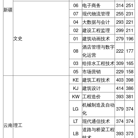
06
电子商务
314
251
新疆
07
现代物流管理
255
231
04
大数据与会计
293
221
02
建设工程监理
299
211
文史
01
建筑动画技术
279
196
酒店管理与数字
08
222
177
化运营
03
给排水工程技术
309
165
05
市场营销
229
158
KE
建筑工程技术
403
398
KJ
建筑设计
414
386
KW
工程造价
393
381
机械制造及自动
LG
379
374
化
LT
现代通信技术
374
374
云南
理工
道路与桥梁工程
LB
393
373
技术