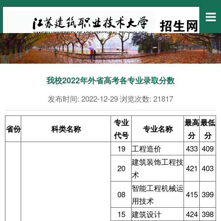
我校2022年外省高考各专业录取分数
发布时间:
2022-12-29
浏览次数:
21817
专业
最高
最低
省份
科类名称
专业名称
代号
分
分
19
工程造价
433
409
建筑装饰工程技
20
421
403
术
智能工程机械运
08
415
399
用技术
15
建筑设计
424
398