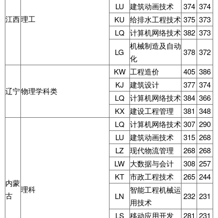
LU
建筑动画技术
374
374
江西
理工
KU
给排水工程技术
375
373
LQ
计算机网络技术
382
373
机械制造及自动
LG
378
372
化
KW
工程造价
405
386
KJ
建筑设计
377
374
辽宁
物理学科类
LQ
计算机网络技术
384
366
KX
建设工程管理
381
348
LQ
计算机网络技术
307
290
LU
建筑动画技术
315
268
LZ
现代物流管理
268
268
LW
大数据与会计
308
257
KT
市政工程技术
265
244
内蒙
理科
智能工程机械运
古
LN
232
231
用技术
LS
移动应用开发
281
231