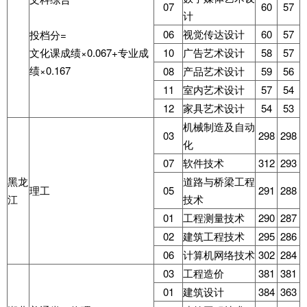
07
60
57
计
06
视觉传达设计
60
57
投档分=
文化课成绩×0.067+专业成
10
广告艺术设计
58
57
绩×0.167
08
产品艺术设计
59
56
11
室内艺术设计
57
54
12
家具艺术设计
54
53
机械制造及自动
03
298
298
化
07
软件技术
312
293
黑龙
道路与桥梁工程
理工
05
291
288
江
技术
01
工程测量技术
290
287
02
建筑工程技术
295
286
06
计算机网络技术
302
284
03
工程造价
381
381
01
建筑设计
384
363