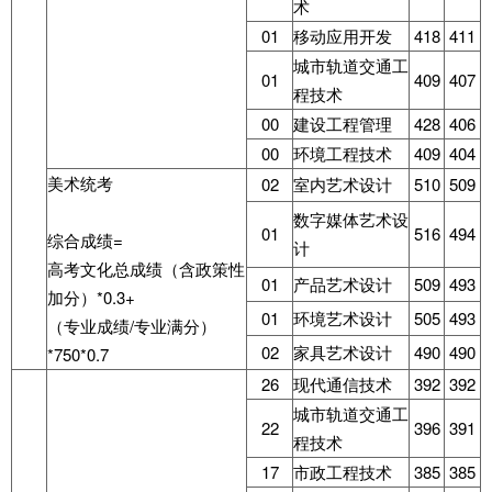
术
01
移动应用开发
418
411
城市轨道交通工
01
409
407
程技术
00
建设工程管理
428
406
00
环境工程技术
409
404
美术统考
02
室内艺术设计
510
509
数字媒体艺术设
01
516
494
综合成绩=
计
高考文化总成绩（含政策性
01
产品艺术设计
509
493
加分）*0.3+
01
环境艺术设计
505
493
（专业成绩/专业满分）
02
家具艺术设计
490
490
*750*0.7
26
现代通信技术
392
392
城市轨道交通工
22
396
391
程技术
17
市政工程技术
385
385