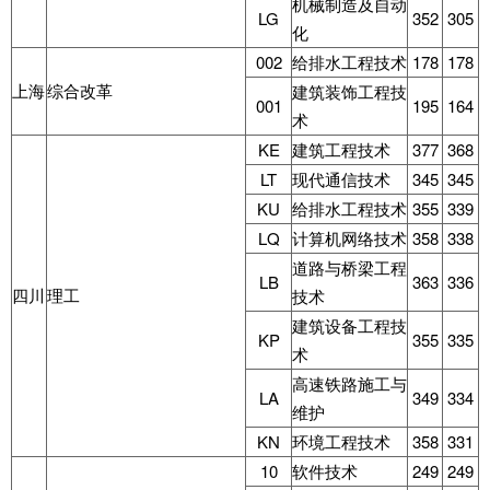
机械制造及自动
LG
352
305
化
002
给排水工程技术
178
178
上海
综合改革
建筑装饰工程技
001
195
164
术
KE
建筑工程技术
377
368
LT
现代通信技术
345
345
KU
给排水工程技术
355
339
LQ
计算机网络技术
358
338
道路与桥梁工程
LB
363
336
四川
理工
技术
建筑设备工程技
KP
355
335
术
高速铁路施工与
LA
349
334
维护
KN
环境工程技术
358
331
10
软件技术
249
249