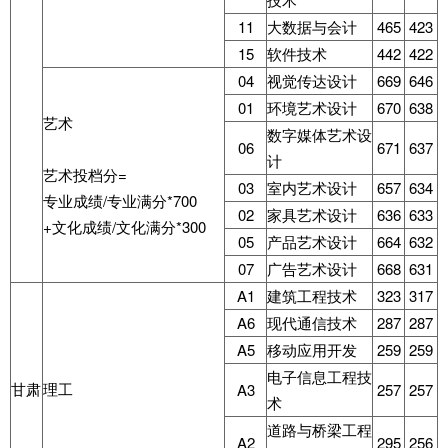
11
大数据与会计
465
423
15
软件技术
442
422
04
视觉传达设计
669
646
01
环境艺术设计
670
638
艺术
数字媒体艺术设
06
671
637
计
艺术投档分=
03
室内艺术设计
657
634
专业成绩/专业满分*700
02
家具艺术设计
636
633
+文化成绩/文化满分*300
05
产品艺术设计
664
632
07
广告艺术设计
668
631
A1
建筑工程技术
323
317
A6
现代通信技术
287
287
A5
移动应用开发
259
259
电子信息工程技
甘肃
理工
A3
257
257
术
道路与桥梁工程
A2
295
256