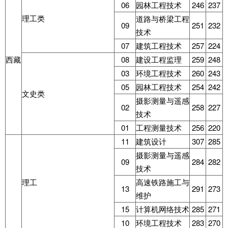
06
园林工程技术
246
237
理工类
道路与桥梁工程
09
251
232
技术
07
建筑工程技术
257
224
西藏
08
建设工程监理
259
248
03
环境工程技术
260
243
05
园林工程技术
254
242
文史类
摄影测量与遥感
02
258
227
技术
01
工程测量技术
256
220
11
建筑设计
307
285
摄影测量与遥感
09
284
282
技术
理工
高速铁路施工与
13
291
273
维护
15
计算机网络技术
285
271
10
环境工程技术
283
270