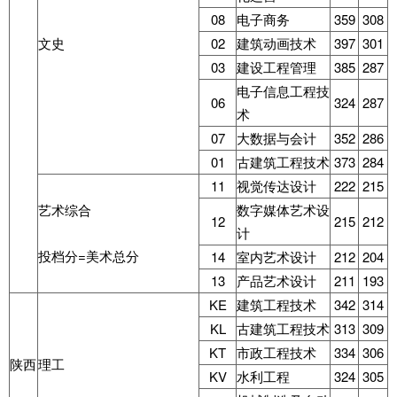
08
电子商务
359
308
文史
02
建筑动画技术
397
301
03
建设工程管理
385
287
电子信息工程技
06
324
287
术
07
大数据与会计
352
286
01
古建筑工程技术
373
284
11
视觉传达设计
222
215
艺术综合
数字媒体艺术设
12
215
212
计
投档分=美术总分
14
室内艺术设计
212
204
13
产品艺术设计
211
193
KE
建筑工程技术
342
314
KL
古建筑工程技术
313
309
KT
市政工程技术
334
306
陕西
理工
KV
水利工程
324
305