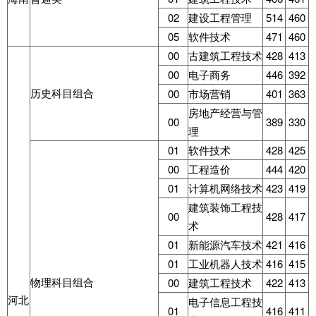
02
建设工程管理
514
460
05
软件技术
471
460
00
古建筑工程技术
428
413
00
电子商务
446
392
历史科目组合
00
市场营销
401
363
房地产经营与管
00
389
330
理
01
软件技术
428
425
00
工程造价
444
420
01
计算机网络技术
423
419
建筑装饰工程技
00
428
417
术
01
新能源汽车技术
421
416
01
工业机器人技术
416
415
物理科目组合
00
建筑工程技术
422
413
河北
电子信息工程技
01
416
411