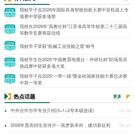
我校学子在2026年国际具身智能创新大赛中亚机器人专
2026
06-24
项赛中荣获多项荣
我校在2026年“高教社杯”江苏省高等学校第二十三届高
2026
06-24
等数学竞赛再获佳绩
2026
我校学子荣获“机械工业技能之星”称号
06-24
我校学生在2025“中国教育电视台・外研社杯”职场英语
2025
12-15
挑战赛中斩获多项大奖
我校学子在2025“一带一路”暨金砖国家技能大赛总决赛
2025
12-15
中获一等奖
热点话题
更多
▪
中外合作办学专业介绍(3+1+2专本硕连读)
03-24
▪
2026年普高招生宣传片---筑梦新本科，建功新征程
06-22